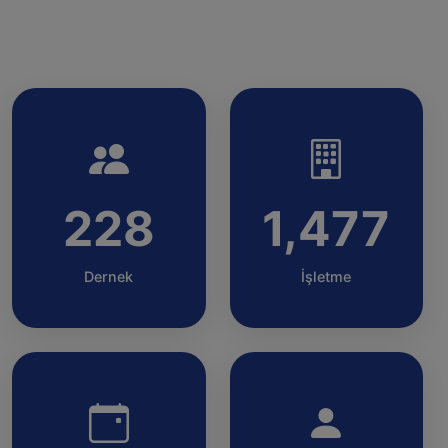
228
1,477
Dernek
İşletme