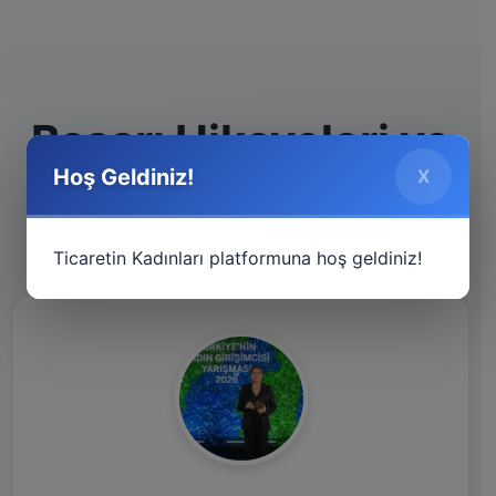
Başarı Hikayeleri ve
Hoş Geldiniz!
X
İlham Verenler
Ticaretin Kadınları platformuna hoş geldiniz!