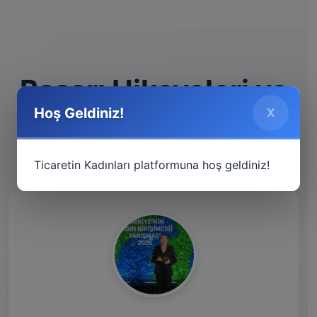
Başarı Hikayeleri ve
Hoş Geldiniz!
X
İlham Verenler
Ticaretin Kadınları platformuna hoş geldiniz!