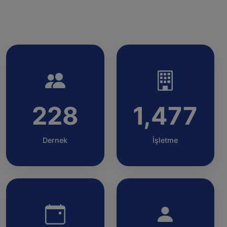
228
1,477
Dernek
İşletme