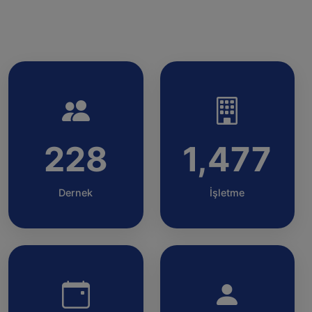
228
1,477
Dernek
İşletme