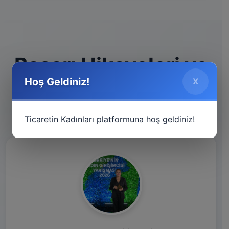
Başarı Hikayeleri ve
Hoş Geldiniz!
X
İlham Verenler
Ticaretin Kadınları platformuna hoş geldiniz!