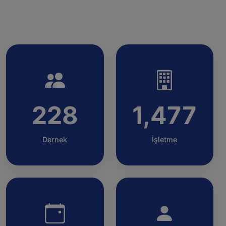
228
1,477
Dernek
İşletme