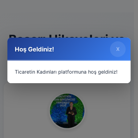
Başarı Hikayeleri ve
Hoş Geldiniz!
X
İlham Verenler
Ticaretin Kadınları platformuna hoş geldiniz!