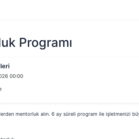
luk Programı
leri
026 00:00
e
lerden mentorluk alın. 6 ay süreli program ile işletmenizi bü