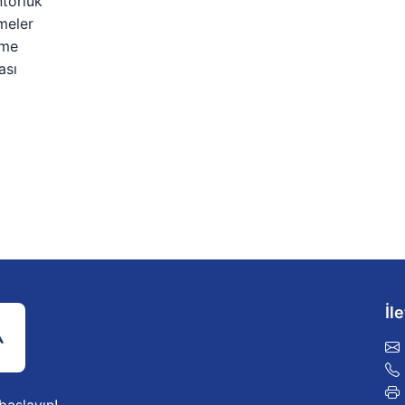
ntorluk
meler
rme
ası
İl