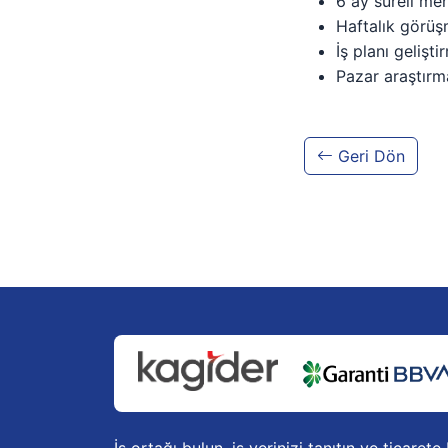
6 ay süreli me
Haftalık görüş
İş planı gelişti
Pazar araştırm
Geri Dön