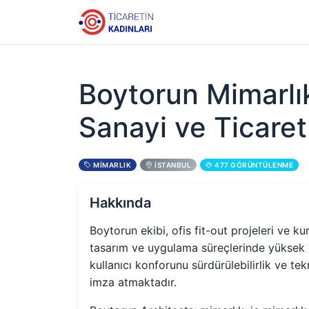
Boytorun Mimarlı
Sanayi ve Ticaret
MIMARLIK
İSTANBUL
477 GÖRÜNTÜLENME
Hakkında
Boytorun ekibi, ofis fit-out projeleri ve k
tasarım ve uygulama süreçlerinde yüksek d
kullanıcı konforunu sürdürülebilirlik ve te
imza atmaktadır.