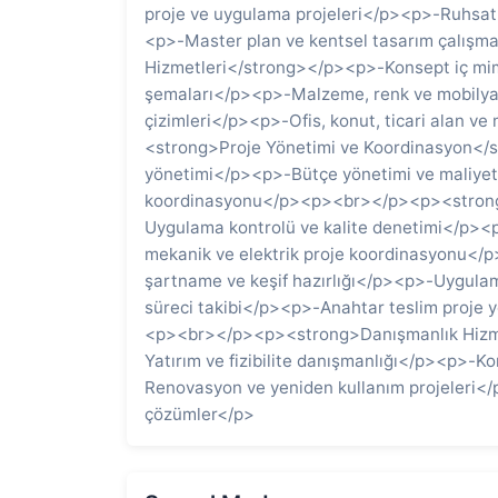
proje ve uygulama projeleri</p><p>-Ruhsat
<p>-Master plan ve kentsel tasarım çalış
Hizmetleri</strong></p><p>-Konsept iç mi
şemaları</p><p>-Malzeme, renk ve mobilya
çizimleri</p><p>-Ofis, konut, ticari alan 
<strong>Proje Yönetimi ve Koordinasyon</
yönetimi</p><p>-Bütçe yönetimi ve maliyet 
koordinasyonu</p><p><br></p><p><strong
Uygulama kontrolü ve kalite denetimi</p><
mekanik ve elektrik proje koordinasyonu</
şartname ve keşif hazırlığı</p><p>-Uygul
süreci takibi</p><p>-Anahtar teslim proje 
<p><br></p><p><strong>Danışmanlık Hizme
Yatırım ve fizibilite danışmanlığı</p><p>-
Renovasyon ve yeniden kullanım projeleri</p>
çözümler</p>