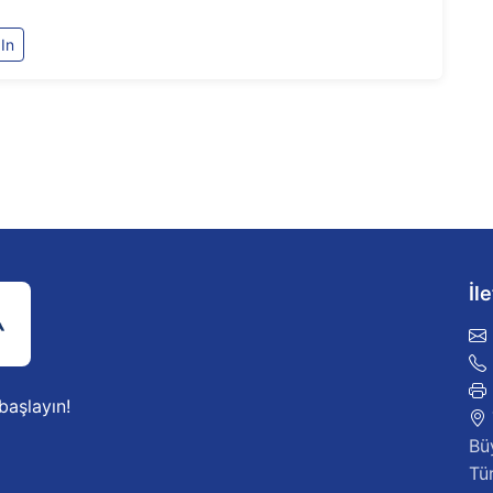
In
İl
 başlayın!
Bü
Tü