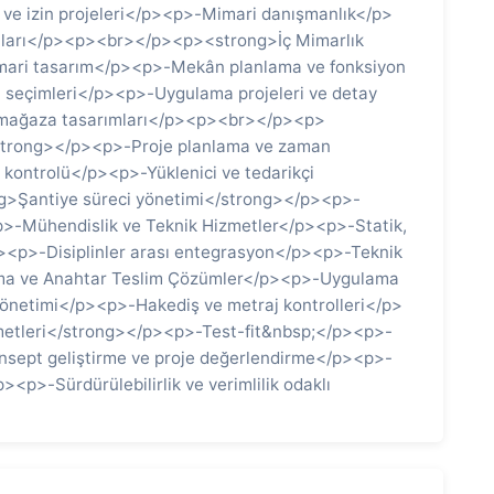
 ve izin projeleri</p><p>-Mimari danışmanlık</p>
maları</p><p><br></p><p><strong>İç Mimarlık
mari tasarım</p><p>-Mekân planlama ve fonksiyon
 seçimleri</p><p>-Uygulama projeleri ve detay
ve mağaza tasarımları</p><p><br></p><p>
strong></p><p>-Proje planlama ve zaman
kontrolü</p><p>-Yüklenici ve tedarikçi
>Şantiye süreci yönetimi</strong></p><p>-
p>-Mühendislik ve Teknik Hizmetler</p><p>-Statik,
p><p>-Disiplinler arası entegrasyon</p><p>-Teknik
ama ve Anahtar Teslim Çözümler</p><p>-Uygulama
yönetimi</p><p>-Hakediş ve metraj kontrolleri</p>
tleri</strong></p><p>-Test-fit&nbsp;</p><p>-
Konsept geliştirme ve proje değerlendirme</p><p>-
<p>-Sürdürülebilirlik ve verimlilik odaklı