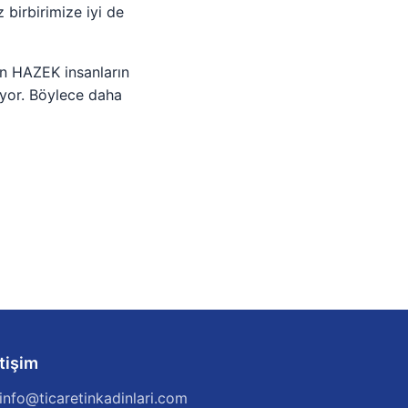
irbirimize iyi de
an HAZEK insanların
iyor. Böylece daha
etişim
info@ticaretinkadinlari.com