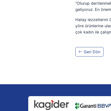
"Oturup dertlenmek
geliyoruz. En önem
Hatay lezzetlerini
yöre ürünlerine ul
çok kadın ile çalış
Geri Dön