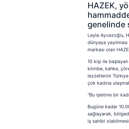
HAZEK, yöre
hammaddeler
genelinde s
Leyla Ayvazoğlu, H
dünyaya yayılması am
markası olan HAZEK
10 kişi ile başlayan
kömbe, kahke, çöre
lezzetlerini Türkiy
çok kadına ulaşmak
"Bu işletme bir kadı
Bugüne kadar 10.000
sağlayarak, bölgede 
iş sahibi olabilmesi