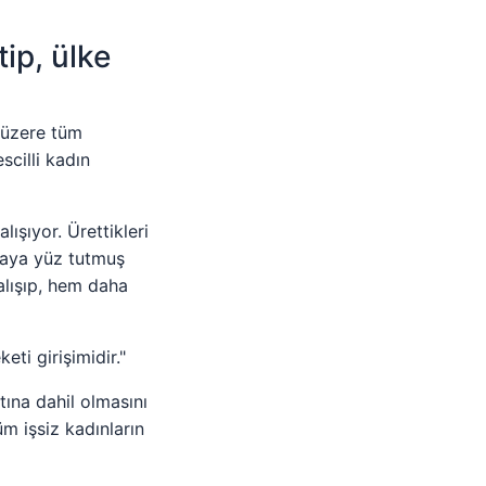
ip, ülke
 üzere tüm
scilli kadın
lışıyor. Ürettikleri
lmaya yüz tutmuş
alışıp, hem daha
eti girişimidir."
tına dahil olmasını
üm işsiz kadınların