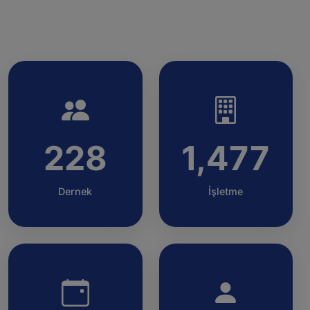
228
1,477
Dernek
İşletme