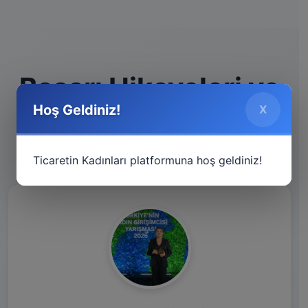
Başarı Hikayeleri ve
Hoş Geldiniz!
X
İlham Verenler
Ticaretin Kadınları platformuna hoş geldiniz!